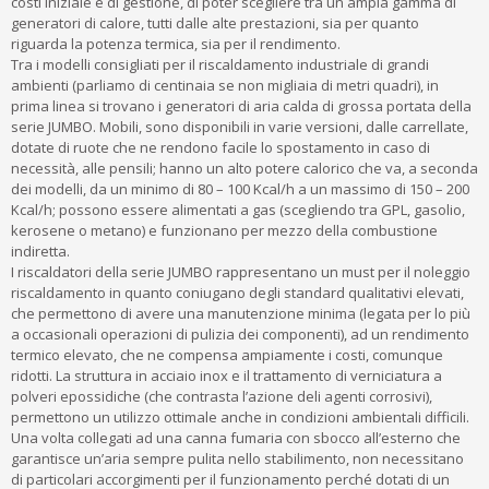
costi iniziale e di gestione, di poter scegliere tra un ampia gamma di
generatori di calore, tutti dalle alte prestazioni, sia per quanto
riguarda la potenza termica, sia per il rendimento.
Tra i modelli consigliati per il riscaldamento industriale di grandi
ambienti (parliamo di centinaia se non migliaia di metri quadri), in
prima linea si trovano i generatori di aria calda di grossa portata della
serie JUMBO. Mobili, sono disponibili in varie versioni, dalle carrellate,
dotate di ruote che ne rendono facile lo spostamento in caso di
necessità, alle pensili; hanno un alto potere calorico che va, a seconda
dei modelli, da un minimo di 80 – 100 Kcal/h a un massimo di 150 – 200
Kcal/h; possono essere alimentati a gas (scegliendo tra GPL, gasolio,
kerosene o metano) e funzionano per mezzo della combustione
indiretta.
I riscaldatori della serie JUMBO rappresentano un must per il noleggio
riscaldamento in quanto coniugano degli standard qualitativi elevati,
che permettono di avere una manutenzione minima (legata per lo più
a occasionali operazioni di pulizia dei componenti), ad un rendimento
termico elevato, che ne compensa ampiamente i costi, comunque
ridotti. La struttura in acciaio inox e il trattamento di verniciatura a
polveri epossidiche (che contrasta l’azione deli agenti corrosivi),
permettono un utilizzo ottimale anche in condizioni ambientali difficili.
Una volta collegati ad una canna fumaria con sbocco all’esterno che
garantisce un’aria sempre pulita nello stabilimento, non necessitano
di particolari accorgimenti per il funzionamento perché dotati di un