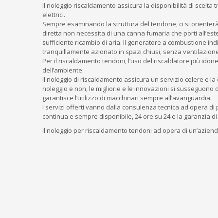
Il noleggio riscaldamento assicura la disponibilità di scelta 
elettrici.
Sempre esaminando la struttura del tendone, ci si orienterà
diretta non necessita di una canna fumaria che porti all’est
sufficiente ricambio di aria. Il generatore a combustione in
tranquillamente azionato in spazi chiusi, senza ventilazione
Per il riscaldamento tendoni, l’uso del riscaldatore più ido
dell’ambiente.
Il noleggio di riscaldamento assicura un servizio celere e 
noleggio e non, le migliorie e le innovazioni si susseguono di
garantisce l’utilizzo di macchinari sempre all’avanguardia.
I servizi offerti vanno dalla consulenza tecnica ad opera di 
continua e sempre disponibile, 24 ore su 24 e la garanzia di 
Il noleggio per riscaldamento tendoni ad opera di un’azienda q