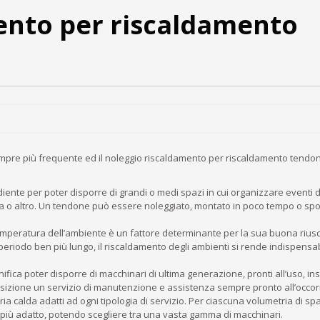
ento per riscaldamento
empre più frequente ed il noleggio riscaldamento per riscaldamento tendon
ente per poter disporre di grandi o medi spazi in cui organizzare eventi d
iva o altro. Un tendone può essere noleggiato, montato in poco tempo o spo
 temperatura dell’ambiente è un fattore determinante per la sua buona riusci
periodo ben più lungo, il riscaldamento degli ambienti si rende indispensa
fica poter disporre di macchinari di ultima generazione, pronti all’uso, inst
posizione un servizio di manutenzione e assistenza sempre pronto all’occo
ia calda adatti ad ogni tipologia di servizio. Per ciascuna volumetria di spaz
 più adatto, potendo scegliere tra una vasta gamma di macchinari.