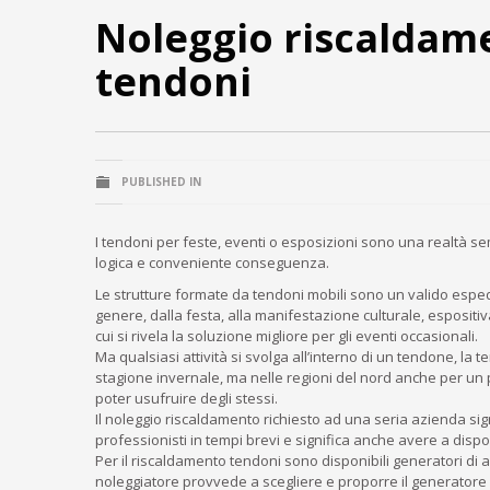
Noleggio riscaldam
tendoni
PUBLISHED IN
I tendoni per feste, eventi o esposizioni sono una realtà s
logica e conveniente conseguenza.
Le strutture formate da tendoni mobili sono un valido espedi
genere, dalla festa, alla manifestazione culturale, esposit
cui si rivela la soluzione migliore per gli eventi occasionali.
Ma qualsiasi attività si svolga all’interno di un tendone, la
stagione invernale, ma nelle regioni del nord anche per un 
poter usufruire degli stessi.
Il noleggio riscaldamento richiesto ad una seria azienda signi
professionisti in tempi brevi e significa anche avere a dis
Per il riscaldamento tendoni sono disponibili generatori di ar
noleggiatore provvede a scegliere e proporre il generatore