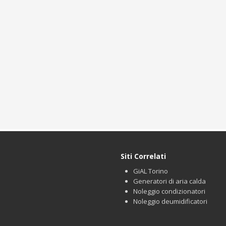
Siti Correlati
GiAL Torino
Generatori di aria calda
Noleggio condizionatori
Noleggio deumidificatori