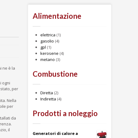
Alimentazione
elettrica
(1)
gasolio
(4)
gpl
(1)
kerosene
(4)
metano
(3)
i ne è la
Combustione
i ogni
stato, per
Diretta
(2)
Indiretta
(4)
ta. Nella
bile per
Prodotti a noleggio
allati da
rrenza.
io, il
Generatori di calore a