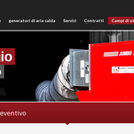
e
generatori di aria calda
Servizi
Contratti
Campi di ut
io
o
reventivo