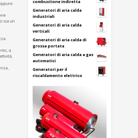
combustione indiretta
o oppure
Generatori di aria calda
ione
industriali
ci sia un
Generatori di aria calda
verticali
ezza
Generatori di aria calda di
grossa portata
nto, a
Generatori di aria calda a gas
ttività,
automatici
enza,
Generatori per il
riscaldamento elettrico