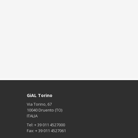
GiAL Torino
Via Torino, 67
10040 Druento (TO)
ITALIA
Tel: + 39 011 4527000
Fax: + 39 011 4527061