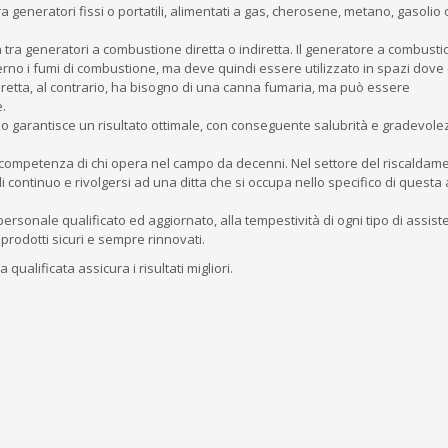
tra generatori fissi o portatili, alimentati a gas, cherosene, metano, gasoli
 tra generatori a combustione diretta o indiretta. Il generatore a combust
erno i fumi di combustione, ma deve quindi essere utilizzato in spazi dove 
diretta, al contrario, ha bisogno di una canna fumaria, ma può essere
.
neo garantisce un risultato ottimale, con conseguente salubrità e gradevol
la competenza di chi opera nel campo da decenni. Nel settore del riscaldame
 continuo e rivolgersi ad una ditta che si occupa nello specifico di questa a
personale qualificato ed aggiornato, alla tempestività di ogni tipo di assist
prodotti sicuri e sempre rinnovati.
ualificata assicura i risultati migliori.