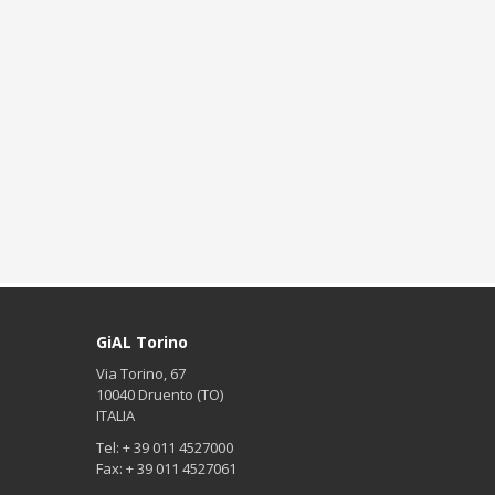
GiAL Torino
Via Torino, 67
10040 Druento (TO)
ITALIA
Tel: + 39 011 4527000
Fax: + 39 011 4527061