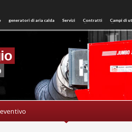
e
generatori di aria calda
Servizi
Contratti
Campi di ut
io
o
reventivo