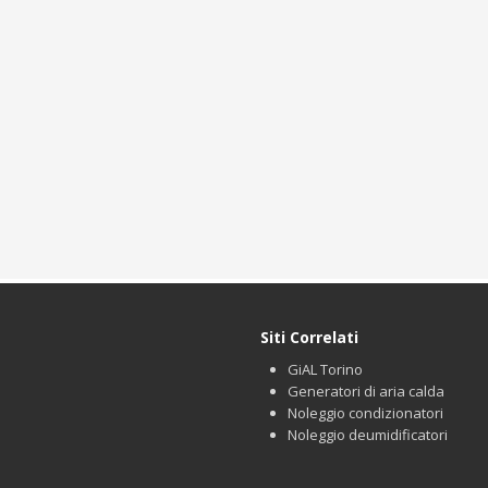
Siti Correlati
GiAL Torino
Generatori di aria calda
Noleggio condizionatori
Noleggio deumidificatori